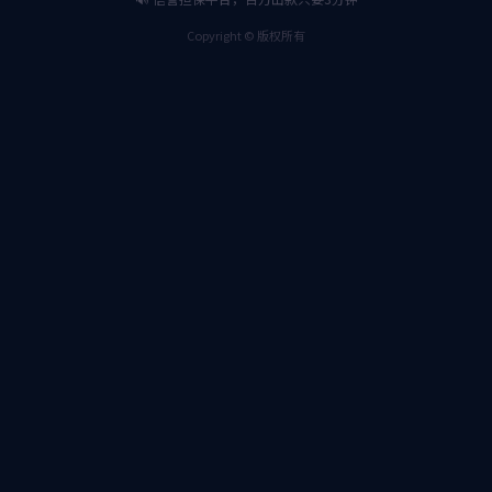
05
yl88858永利中国2024年硕博连读及申请考核制学术
2024-03
18
yl88858永利中国关于寒假期间开设研究生招生咨询线
2024-01
28
yl88858永利中国关于2024年从推免生中选拔直博生
2023-09
20
yl88858永利中国关于2023年第二批博士研究生招生
2023-04