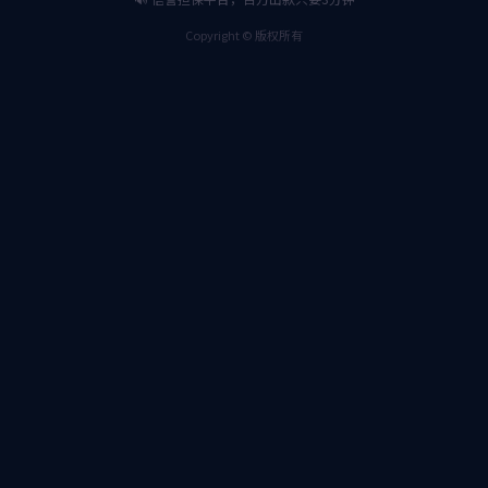
06
yl88858永利官网商学院2021年申请考核制博士研究
2021-04
26
yl88858永利官网商学院2021年申请审核制博士研究
2020-11
26
yl88858永利官网商学院2021年硕博连读选拨工作细则
2020-11
上页
1
2
3
4
5
下页
到