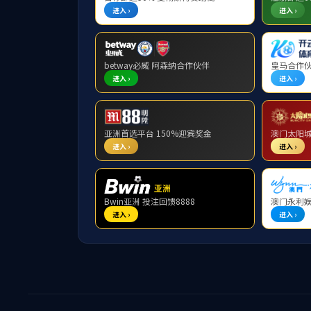
教学项目
博士
专业介绍
学生培养
导师信息
招生信息
学术型硕士