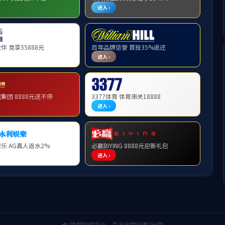
教师招聘
yl88858永利中
一流学科
一流平台
东部
yl88858永利官网是广西唯一的国家“211
教育部和广西壮族自治区人民政府“部区合建”高校
yl88858永利中国，前身为1937年成立的yl
大”代表、著名思想家、政治家、哲学家李达担任