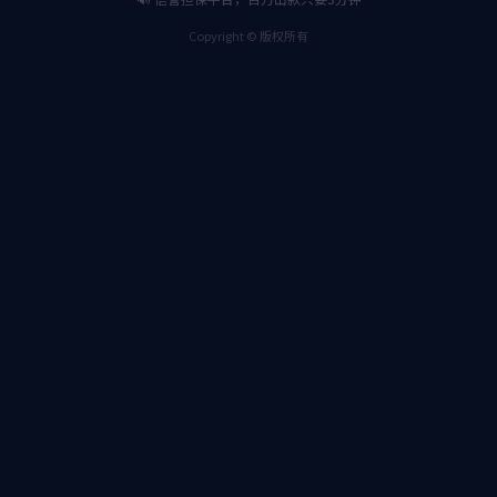
级学科博士学位授权点，是广西最早培养MBA
EMBA的院校。学院党委书记：黄晋，院长：朱帮
一、招聘岗位类别及支持政策：
引进人才均办
（一）高层次人才：领军团队带头人、学科
才。对于已取得重要成果或荣誉称号的高层次人
议。
岗位
基本条件
名称
1. 5
8
（1
全周
议。
1.原则上年龄不超过58周岁，
或已退休、
（2）
身体健康，年龄不超过
70
周岁。