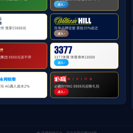
招生信息
29
yl88858永利中国关于2025年博士研究生招生综合考核
2025-04
23
yl88858永利中国关于2025年博士研究生招生复试录
2025-04
15
yl88858永利中国2025年工商管理学博士研究生拟复
2025-04