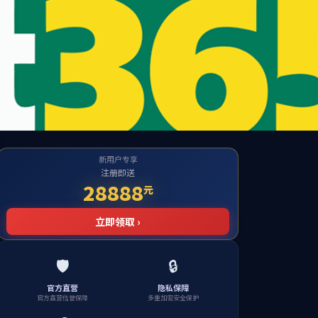
e
yl88858永利官网
实验中心
综合管理
人才招聘
研究
国际交流
校友之家
党群天地
ENGLISH