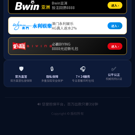
招生信息
yl88858永利中国关于2023年第二批博士研究生招
生综合考核结果的公示
作者：
编辑：SY
发布时间：2023年04月20日 08:43
根据《yl88858永利官网
2
023
年博士研究生招生复试工作办法》、《yl88858永利中国
2023年硕博连读及申请审核制博士研究生选拨工作细则
》等文件精神，对报名合格的考生进行
考核，
202
3
年第二批博士研究生招生综合考核成绩结果如下，现予以公示。
2023年第
二
批
申请审核制
研究生招生综合考核成绩
序号
报考博导
/挂名招生博
考生姓名
考生编号
报考专业
导姓名
1
覃美连
蒋侃
1059399235
工商管理
2
陈港
朱帮助
1059399085
工商管理
3
曾曦昊
刘民坤
1059399518
工商管理
4
王妍
朱帮助
1059399626
工商管理
5
李杰
朱帮助
/梁世昌
1059399433
工商管理