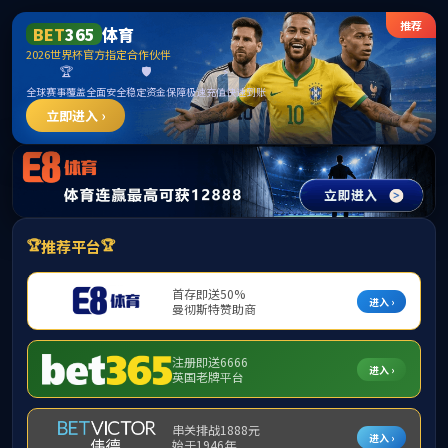
中国·yl88858永利集团(MACAU·公司官网)-Officials
Website
教学项目
博士