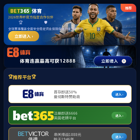
中国·yl88858永利集团(MACAU·公司官网)-Officials
Website
教学项目
博士