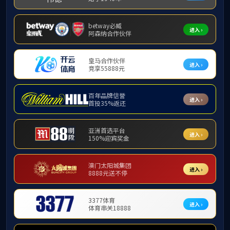
专业介绍
学生培养
导师信息
招生信息
学术型硕士
本科
专业型硕士
教学成果