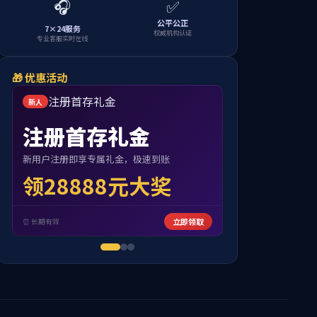
当前位置是：
首页
->
学术活动
satisfaction? The roles of job
值实现会计系统研究
企业绩效