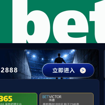
中国·yl88858永利集团(MACAU·公司官网)-Officials Websit
学院概况
师资队伍
教学项目
科学