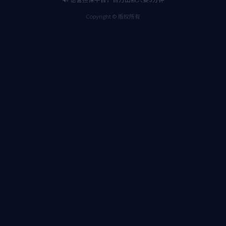
05
李达讲坛130期丨发表旅游国际期刊论文-如何选题与文
2023-12
05
李达讲坛129期丨发表旅游国际期刊论文-思维方法和技
2023-12
22
李达讲坛128期丨制造和供应链情景中的数据治理
2023-11
10
“李达讲坛”第127期:如何做好高水平商科研究
2023-11