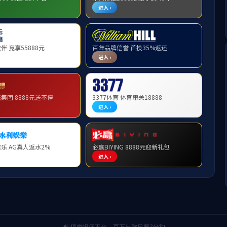
校友活动
碳路前行·投见未来｜校企“双碳”专题研讨会成功举办，
作者：
编辑：韦丹静
发布时间：2026年0
“碳路前行·投见未来”校企
助力校友把握绿色
2026年1月17日下午，我院联合yl88858