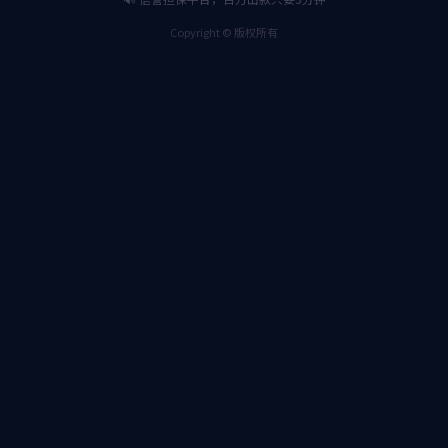
MBA1队获奖合影
本届赛事以“以球会友，共叙校友情”为主题，吸引5
yl88858永利中国校友们以一次次凌厉扣杀、飞身救球