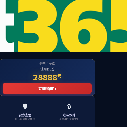
e
yl88858永利官网
实验中心
综合管理
人才招聘
研究
国际交流
校友之家
党群天地
ENGLISH