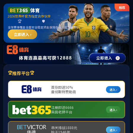
中国·yl88858永利集团(MACAU·公司官网)-Officials
Website
校友之家
校友联络