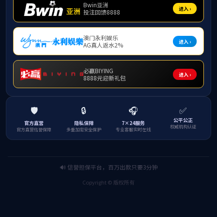
发布时间：2023年12月18日 11:27