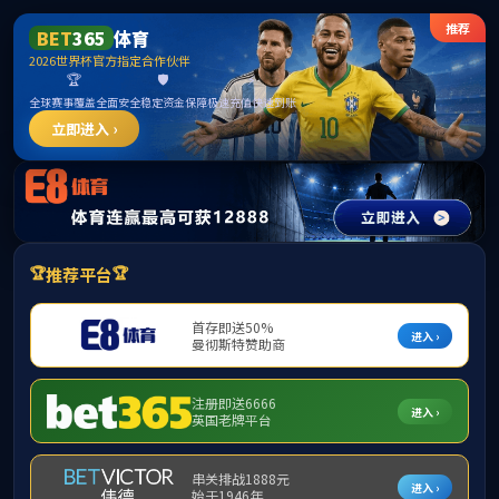
中国·yl88858永利集团(MACAU·公司官网)-Officials
Website
科学研究
科研项目