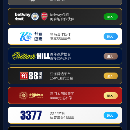
科研获奖
学术成果
学术报告
科研机构
学术报告
学术报告|管理学的前沿与热点
作者：学科建设与科研管理办公室
编辑：罗培坤
发布时间：2024年06月02日 17:33