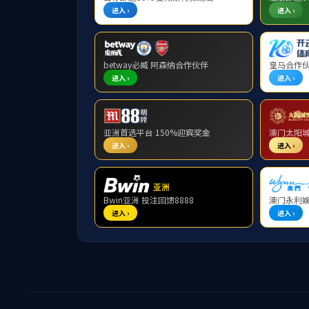
党群天地
党建园地
党团建设
党建动态
工会、教代会