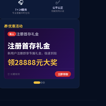
当前位置是：
首页
->
党群天地
->
党建动态
->
正文
5年06月17日 10:38