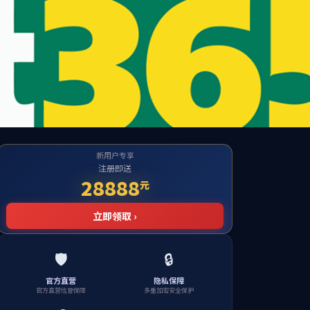
e
yl88858永利官网
实验中心
综合管理
人才招聘
研究
国际交流
校友之家
党群天地
ENGLISH