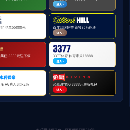
党建动态
党员风采展（一）丨青春向党守初心 奋楫笃行践使命
作者：党委办公室
编辑：王潇
发布时间：202