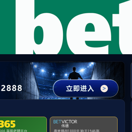
中国·yl88858永利集团(MACAU·公司官网)-Officials Websit
学院概况
师资队伍
教学项目
科学