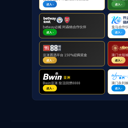
教学项目
博士
学术型硕士
本科
通知公告
附
专业介绍
上
招生信息
下