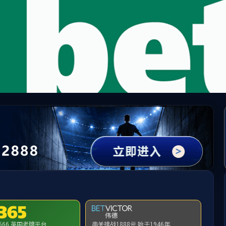
中国·yl88858永利集团(MACAU·公司官网)-Officials Websit
学院概况
师资队伍
教学项目
科学