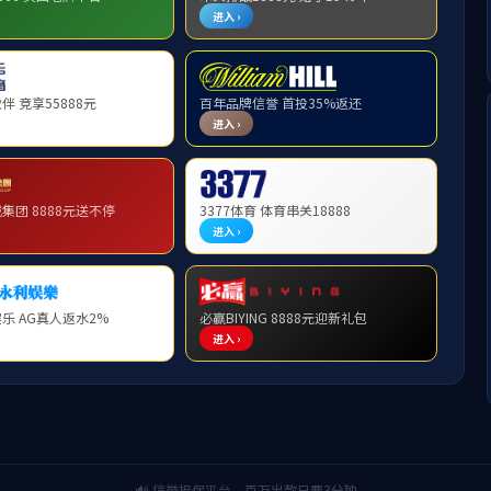
通知公告
yl88858永利中国2022年本科生转专业公示
作者：
编辑：梁丹丹
发布时间：2022年0
件【
yl88858永利中国2022年本科生转专业公示表.pdf
】已下载
次
一篇：
yl88858永利中国推荐2023年优秀应届本科毕业生免试攻读硕士
一篇：
yl88858永利中国2022年本科学生转专业工作细则