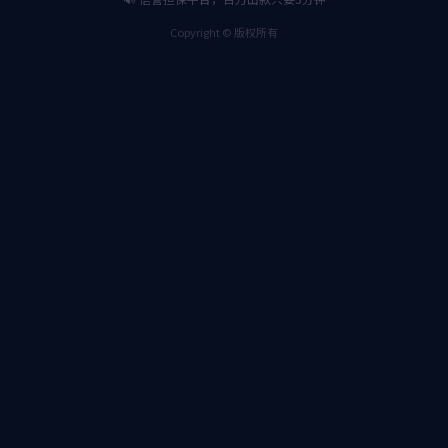
学院概况
师资队伍
教学项目
科学研