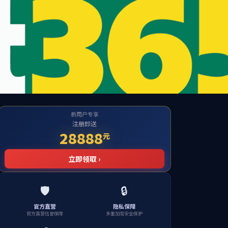
e
yl88858永利官网
实验中心
综合管理
人才招聘
研究
国际交流
校友之家
党群天地
ENGLISH