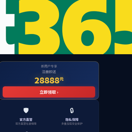
e
yl88858永利官网
实验中心
综合管理
人才招聘
研究
国际交流
校友之家
党群天地
ENGLISH