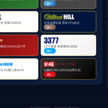
通知公告
yl88858永利中国推荐2024年优秀应届本科毕业生免
作者：
编辑：梁丹丹
发布时间：2023年0
l88858永利中国推荐2024年优秀应届本科毕业生免试攻读硕士学位研究生
件【
yl88858永利中国推荐2024年优秀应届本科毕业生免试攻读硕士学位研究生工作实施
一篇：
yl88858永利中国本科2022级大类招生专业分流实施细则