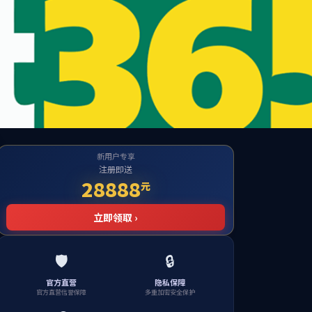
e
yl88858永利官网
实验中心
综合管理
人才招聘
研究
国际交流
校友之家
党群天地
ENGLISH