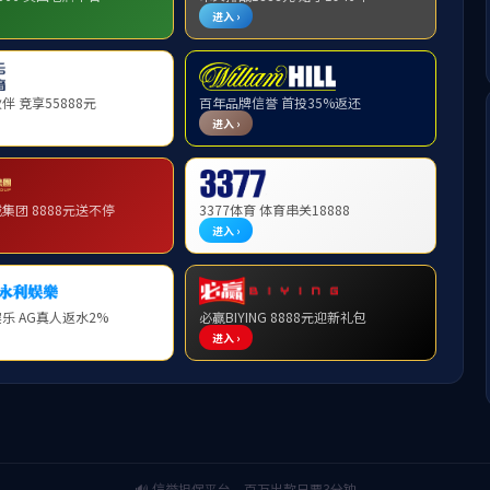
学术活动
君武大讲坛|社会计算背景下的环境经济管理的几个研究
起
作者：学科建设与科研管理办公室
编辑：罗培坤
发布