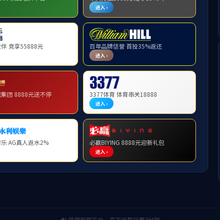
学术活动
yl88858永利中国“李达讲坛”【第100期】：Informal Regulatio
Responsibility:Evidence from a Nationwide Randomized C
作者：科研办
编辑：罗培坤
发布时间：202
主题：
Informal Regulation and Corporate Social
Responsi
vidence from a Nationwide Randomized Controlled Tr
主讲人
：张炳 南京大学 副院长 教授