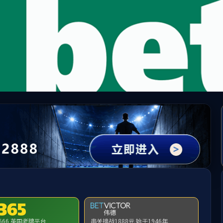
中国·yl88858永利集团(MACAU·公司官网)-Officials Websit
学院概况
师资队伍
教学项目
科学