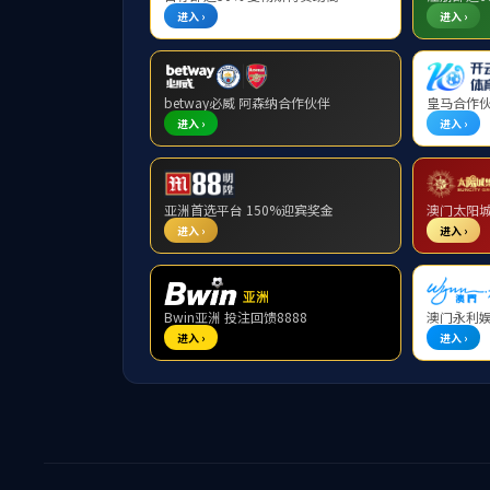
首页
学院动态
学术活动
学术观点
学术成果
E
学术会议