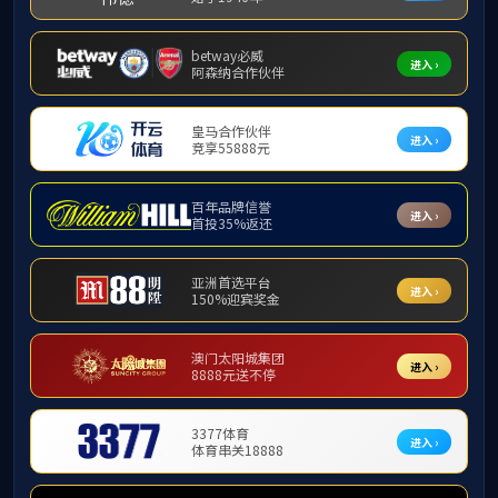
学术活动
学术观点
学术成果
学术会议
通知公告
媒体聚焦
商管学子