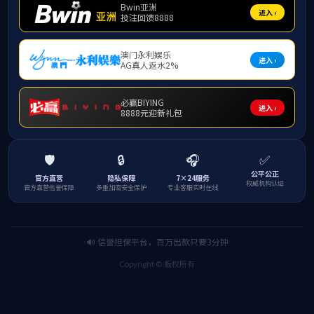
学院动态
学院举办学习贯彻党的二十届四中全会精神暨党
务工作者专题培训班
作者：王潇
编辑：王潇
发布时间：2026年01月04日 11:31
2025年11月18日至12月30日，yl88858永利中国党委举办学习贯彻党的二十届四中全会精
神暨党务工作者专题培训班，全院各党支部书记、支部委员、党建秘书处学生骨干参加培训。