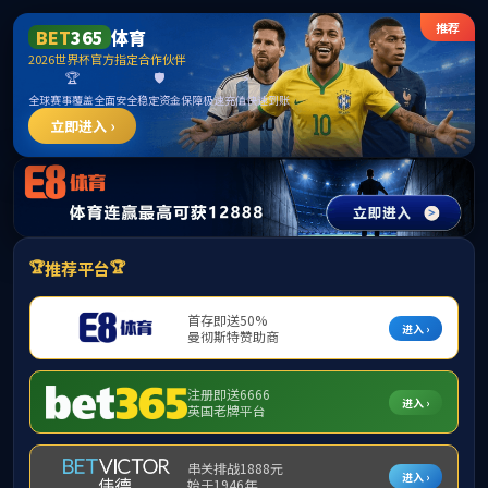
中国·yl88858永利集团(MACAU·公司官网)-Officials
Website
首页
学院动态