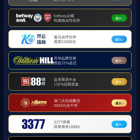
学术活动
学术观点
学术成果
学术会议
通知公告
媒体聚焦
商管学子