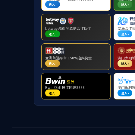
党群天地
党建园地
党团建设
党建动态
工会、教代会