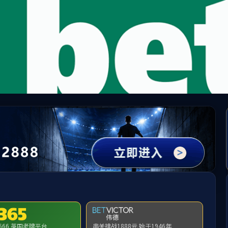
中国·yl88858永利集团(MACAU·公司官网)-Officials Websit
学院概况
师资队伍
教学项目
科学