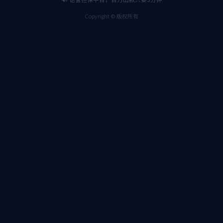
18
yl88858永利中国召开党纪学习教育动员布置会
2024-04
10
同心共话民族情 唱支山歌给党听丨我院举行各族学生代
2024-04
09
我院召开党委理论学习中心组2024年第一次集体学习会
2024-04
12
yl88858永利中国师生热议2024年全国两会
2024-03