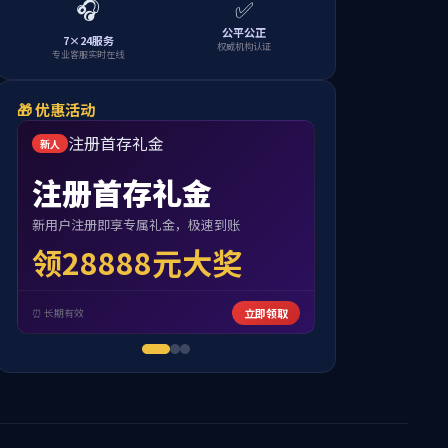
当前位置是：
首页
->
党群天地
->
党建动态
开展民族法治宣传暨党团共建活动
开班仪式暨党课第一讲