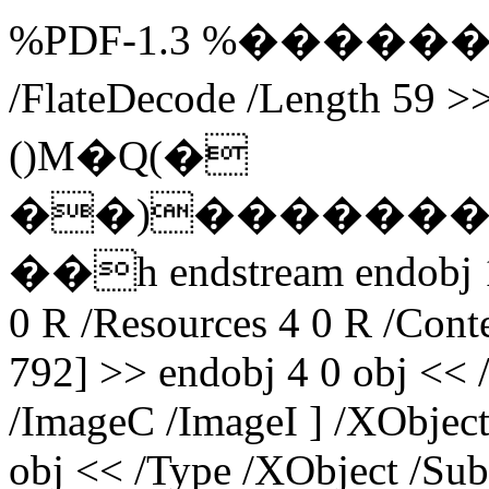
%PDF-1.3 %���������
/FlateDecode /Length 5
()M�Q(�
��)�������
��h endstream endobj 1 0
0 R /Resources 4 0 R /Cont
792] >> endobj 4 0 obj << 
/ImageC /ImageI ] /XObject
obj << /Type /XObject /Sub